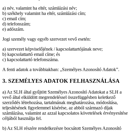
a) név, valamint ha eltér, számlázási név;
b) székhely valamint ha eltér, számlázási cím;
c) email cím;
d) telefonszám;
e) adószám.
Jogi személy vagy egyéb szervezet vevő esetén:
a) szervezet képviselőjének / kapcsolattartójának neve;
b) kapcsolattartó email címe; és
c) kapcsolattartó telefonszáma.
A fenti adatok a továbbiakban: „Személyes Azonosító Adatok”.
3. SZEMÉLYES ADATOK FELHASZNÁLÁSA
a) Az SLH által gyűjtött Személyes Azonosító Adatokat a SLH a
vevő által elküldött megrendeléssel összefüggésben keletkező
szerződés létrehozása, tartalmának meghatározása, módosítása,
teljesítésének figyelemmel kísérése, az abból származó díjak
számlázása, valamint az azzal kapcsolatos követelések érvényesítése
céljából használja fel.
b) Az SLH részére rendelkezésre bocsátott Személyes Azonosító