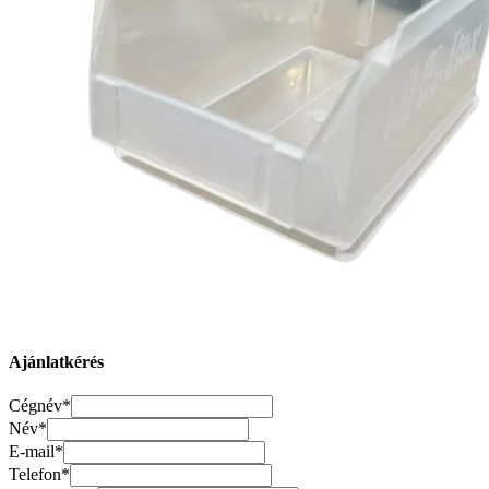
Ajánlatkérés
Cégnév*
Név*
E-mail*
Telefon*