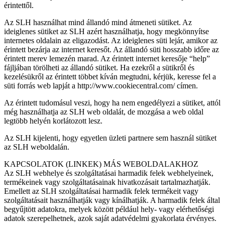
érintettől.
Az SLH használhat mind állandó mind átmeneti sütiket. Az
ideiglenes sütiket az SLH azért használhatja, hogy megkönnyítse
internetes oldalain az eligazodást. Az ideiglenes süti lejár, amikor az
érintett bezárja az internet keresőt. Az állandó süti hosszabb időre az
érintett merev lemezén marad. Az érintett internet keresője “help”
fájljában törölheti az állandó sütiket. Ha ezekről a sütikről és
kezelésükről az érintett többet kíván megtudni, kérjük, keresse fel a
süti forrás web lapját a http://www.cookiecentral.com/ címen.
Az érintett tudomásul veszi, hogy ha nem engedélyezi a sütiket, attól
még használhatja az SLH web oldalát, de mozgása a web oldal
legtöbb helyén korlátozott lesz.
Az SLH kijelenti, hogy egyetlen üzleti partnere sem használ sütiket
az SLH weboldalán.
KAPCSOLATOK (LINKEK) MÁS WEBOLDALAKHOZ
Az SLH webhelye és szolgáltatásai harmadik felek webhelyeinek,
termékeinek vagy szolgáltatásainak hivatkozásait tartalmazhatják.
Emellett az SLH szolgáltatásai harmadik felek termékeit vagy
szolgáltatásait használhatják vagy kínálhatják. A harmadik felek által
begyűjtött adatokra, melyek között például hely- vagy elérhetőségi
adatok szerepelhetnek, azok saját adatvédelmi gyakorlata érvényes.