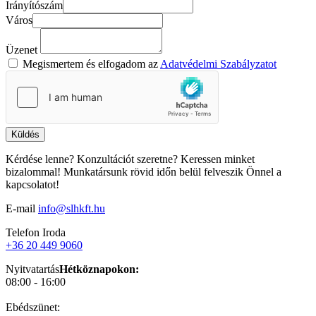
Irányítószám
Város
Üzenet
Megismertem és elfogadom az
Adatvédelmi Szabályzatot
Küldés
Kérdése lenne? Konzultációt szeretne? Keressen minket
bizalommal! Munkatársunk rövid időn belül felveszik Önnel a
kapcsolatot!
E-mail
info@slhkft.hu
Telefon
Iroda
+36 20 449 9060
Nyitvatartás
Hétköznapokon:
08:00 - 16:00
Ebédszünet: