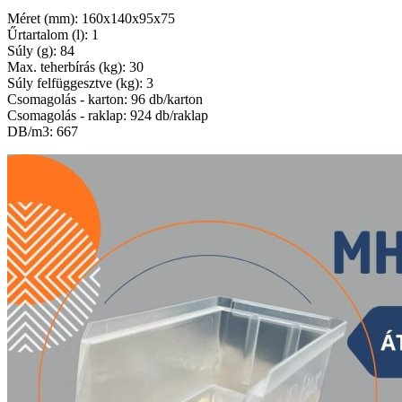
Méret (mm): 160x140x95x75
Űrtartalom (l): 1
Súly (g): 84
Max. teherbírás (kg): 30
Súly felfüggesztve (kg): 3
Csomagolás - karton: 96 db/karton
Csomagolás - raklap: 924 db/raklap
DB/m3: 667