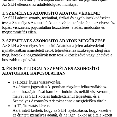
Az SLH ellenőrzi az adatfeldolgozó munkáját.
1. SZEMÉLYES AZONOSÍTÓ ADATOK VÉDELME
Az SLH adminisztratív, technikai, fizikai és egyéb intézkedéseket
tesz a Személyes Azonosító Adatok védelme érdekében az elvesztés,
lopás, visszaélés, jogosulatlan hozzáférés, átadás, módosítás és
megsemmisítés ellen.
2. SZEMÉLYES AZONOSÍTÓ ADATOK MEGŐRZÉSE
Az SLH a Személyes Azonosító Adatokat a jelen adatvédelmi
nyilatkozatban ismertetett célok teljesítéséhez szükséges ideig őrzi
meg, hacsak a jogszabályok nem teszik kötelezővé vagy lehetővé a
hosszabb megőrzést.
3. ÉRINTETT JOGAI A SZEMÉLYES AZONOSÍTÓ
ADATOKKAL KAPCSOLATBAN
a) Hozzájárulás visszavonása.
Az érintett jogosult a 3. pontban rögzített felhasználáshoz
adott hozzájárulását bármikor indokolás nélkül visszavonni,
melyet az SLH köteles haladéktalanul teljesíteni, és a
Személyes Azonosító Adatokat ennek megfelelően törölni.
b) Tájékoztatás kérése.
Az érintett kérheti, hogy az SLH tájékoztassa, hogy kezeli-e
az érintett személyes adatát, és ha igen, akkor az általa kezelt