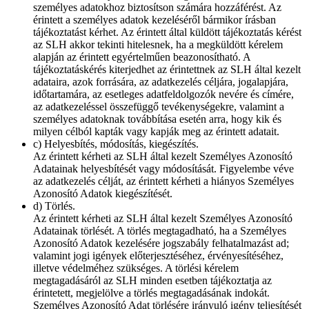
személyes adatokhoz biztosítson számára hozzáférést. Az
érintett a személyes adatok kezeléséről bármikor írásban
tájékoztatást kérhet. Az érintett által küldött tájékoztatás kérést
az SLH akkor tekinti hitelesnek, ha a megküldött kérelem
alapján az érintett egyértelműen beazonosítható. A
tájékoztatáskérés kiterjedhet az érintettnek az SLH által kezelt
adataira, azok forrására, az adatkezelés céljára, jogalapjára,
időtartamára, az esetleges adatfeldolgozók nevére és címére,
az adatkezeléssel összefüggő tevékenységekre, valamint a
személyes adatoknak továbbítása esetén arra, hogy kik és
milyen célból kapták vagy kapják meg az érintett adatait.
c) Helyesbítés, módosítás, kiegészítés.
Az érintett kérheti az SLH által kezelt Személyes Azonosító
Adatainak helyesbítését vagy módosítását. Figyelembe véve
az adatkezelés célját, az érintett kérheti a hiányos Személyes
Azonosító Adatok kiegészítését.
d) Törlés.
Az érintett kérheti az SLH által kezelt Személyes Azonosító
Adatainak törlését. A törlés megtagadható, ha a Személyes
Azonosító Adatok kezelésére jogszabály felhatalmazást ad;
valamint jogi igények előterjesztéséhez, érvényesítéséhez,
illetve védelméhez szükséges. A törlési kérelem
megtagadásáról az SLH minden esetben tájékoztatja az
érintetett, megjelölve a törlés megtagadásának indokát.
Személyes Azonosító Adat törlésére irányuló igény teljesítését