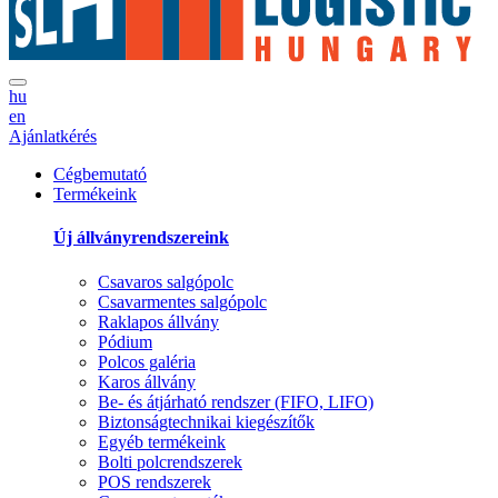
hu
en
Ajánlatkérés
Cégbemutató
Termékeink
Új állványrendszereink
Csavaros salgópolc
Csavarmentes salgópolc
Raklapos állvány
Pódium
Polcos galéria
Karos állvány
Be- és átjárható rendszer (FIFO, LIFO)
Biztonságtechnikai kiegészítők
Egyéb termékeink
Bolti polcrendszerek
POS rendszerek