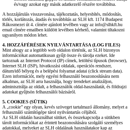
és/vagy azokat egy másik adatkezelő részére továbbítsa.
A hozzájárulás visszavonása, tájékoztatás, helyesbítés, módosítás,
törlés, korlátozás, átadás és továbbítás az SLH kft. 1174 Budapest
Rákosmezei út 4. címére ajánlott levélben vagy az info@slhkft.hu
email címére emailben küldött levélben kérhető, valamint tiltakozni
ugyanilyen módon lehet.
4. HOZZÁFÉRÉSEK NYILVÁNTARTÁSA (LOG FILES)
Mint ahogy az a legtöbb web oldalon történik, az SLH bizonyos
információkat automatikusan gyűjt össze és tárolja ezeket. Ide
tartoznak az Internet Protocol (IP) címek, letöltési típusok (browser),
Internet SLH (ISP), hivatkozási oldalak, operációs rendszer,
dátum/idő bélyeg és a belépési folyamat adatai (click stream data).
Ezen információt, mely egyéni felhasználó beazonosítására nem
alkalmas, az SLH arra használja, hogy trendeket analizáljon,
adminisztrálja az oldalt, a felhasználók oldal-használatát, és földrajzi
adatokat gyűjtsön felhasználói bázisáról.
5. COOKIES (SÜTIK)
A „cookie” egy olyan, kevés szöveget tartalmazó állomány, melyet a
felhasználó számítógépe tárol nyilvántartás céljából.
Az SLH oldalán használhat sütiket, és összekapcsolja a sütikben
tárolt információkat az érintett beazonosítására szolgáló személyes
adatokkal, melyeket az SLH oldalának használatakor kap az