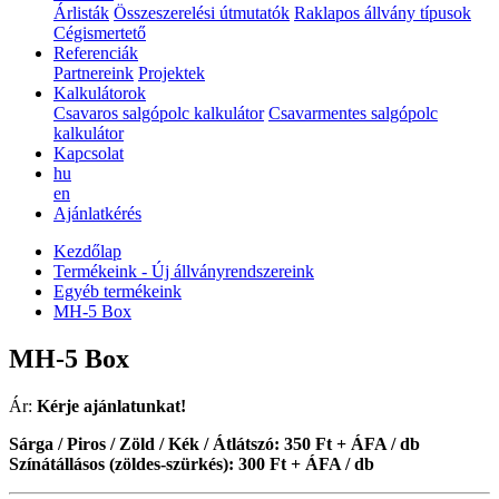
Árlisták
Összeszerelési útmutatók
Raklapos állvány típusok
Cégismertető
Referenciák
Partnereink
Projektek
Kalkulátorok
Csavaros salgópolc kalkulátor
Csavarmentes salgópolc
kalkulátor
Kapcsolat
hu
en
Ajánlatkérés
Kezdőlap
Termékeink - Új állványrendszereink
Egyéb termékeink
MH-5 Box
MH-5 Box
Ár:
Kérje ajánlatunkat!
Sárga / Piros / Zöld / Kék / Átlátszó: 350 Ft + ÁFA / db
Színátállásos (zöldes-szürkés): 300 Ft + ÁFA / db