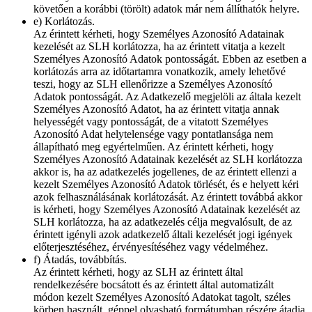
követően a korábbi (törölt) adatok már nem állíthatók helyre.
e) Korlátozás.
Az érintett kérheti, hogy Személyes Azonosító Adatainak
kezelését az SLH korlátozza, ha az érintett vitatja a kezelt
Személyes Azonosító Adatok pontosságát. Ebben az esetben a
korlátozás arra az időtartamra vonatkozik, amely lehetővé
teszi, hogy az SLH ellenőrizze a Személyes Azonosító
Adatok pontosságát. Az Adatkezelő megjelöli az általa kezelt
Személyes Azonosító Adatot, ha az érintett vitatja annak
helyességét vagy pontosságát, de a vitatott Személyes
Azonosító Adat helytelensége vagy pontatlansága nem
állapítható meg egyértelműen. Az érintett kérheti, hogy
Személyes Azonosító Adatainak kezelését az SLH korlátozza
akkor is, ha az adatkezelés jogellenes, de az érintett ellenzi a
kezelt Személyes Azonosító Adatok törlését, és e helyett kéri
azok felhasználásának korlátozását. Az érintett továbbá akkor
is kérheti, hogy Személyes Azonosító Adatainak kezelését az
SLH korlátozza, ha az adatkezelés célja megvalósult, de az
érintett igényli azok adatkezelő általi kezelését jogi igények
előterjesztéséhez, érvényesítéséhez vagy védelméhez.
f) Átadás, továbbítás.
Az érintett kérheti, hogy az SLH az érintett által
rendelkezésére bocsátott és az érintett által automatizált
módon kezelt Személyes Azonosító Adatokat tagolt, széles
körben használt, géppel olvasható formátumban részére átadja