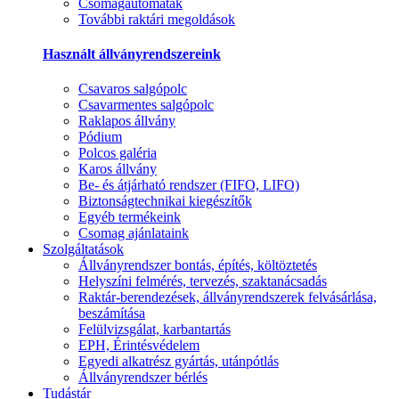
Csomagautomaták
További raktári megoldások
Használt állványrendszereink
Csavaros salgópolc
Csavarmentes salgópolc
Raklapos állvány
Pódium
Polcos galéria
Karos állvány
Be- és átjárható rendszer (FIFO, LIFO)
Biztonságtechnikai kiegészítők
Egyéb termékeink
Csomag ajánlataink
Szolgáltatások
Állványrendszer bontás, építés, költöztetés
Helyszíni felmérés, tervezés, szaktanácsadás
Raktár-berendezések, állványrendszerek felvásárlása,
beszámítása
Felülvizsgálat, karbantartás
EPH, Érintésvédelem
Egyedi alkatrész gyártás, utánpótlás
Állványrendszer bérlés
Tudástár