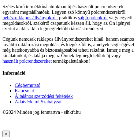
Széles körű termékkínálatunkban új és használt polcrendszerek
egyaránt megtalálhatóak. Legyen szó könnyű polcrendszerekről,
nehéz raklapos állványokról
, praktikus
salgó polcokról
vagy egyedi
megoldásokról, szakértő csapatunk készen áll, hogy az Ön igényei
szerint alakítsa ki a legmegfelelőbb tárolási rendszert.
Cégünk nemcsak raklapos állványrendszereket kínál, hanem számos
további raktározási megoldást és kiegészítőt is, amelyek segítségével
még hatékonyabbá és biztonságosabbá teheti raktárát. Ismerje meg a
kínálatunkat, és találja meg az Önnek legmegfelelőbb új vagy
használt polcrendszereket
termékpalettánkon!
Információ
Cégbemutató
Kapcsolat
Általános szerződési feltételek
Adatvédelmi Szabályzat
©2024 Minden jog fenntartva - slhkft.hu
×