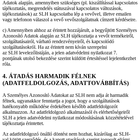
Adatok alapján, amennyiben szükséges (pl. kiszállítással kapcsolatos
tájékoztatás, megrendelés státuszával kapcsolatos változások,
tájékoztatások) az SLH kapcsolatba lép a vevővel, illetve emailen
vagy telefonon válaszol a vevő vevőszolgálatnak címzett kérdéseire.
c) Amennyiben ahhoz az érintett hozzájárult, a begyűjtött Személyes
Azonosító Adatok alapján az SLH tájékoztatja a vevőt termékeiről,
szolgáltatásairól, várható rendezvényeiről, és kapcsolódó
szolgáltatásokról. Ha az érintett nem kíván szerepelni
az SLH levelezőlistáján, a jelen adatvédelmi nyilatkozat 7.
pontjának utolsó bekezdése szerint küldött értesítéssel lejelentkezhet
róla.
4. ÁTADÁS HARMADIK FÉLNEK
(ADATFELDOLGOZÁS, ADATTOVÁBBÍTÁS)
A Személyes Azonosító Adatokat az SLH nem adja át harmadik
félnek, ugyanakkor fenntartja a jogot, hogy a szolgáltatások
hatékonyabb működése érdekében később adatfeldolgozót
alkalmazzon. Az adatfeldolgozó alkalmazásól és elérhetőségeiről
SLH a jelen adatvédelmi nyilatkozat módosításának közzétételével
tájékoztatja érintettet.
Az adatfeldolgozó önálló döntést nem hozhat, kizárólag az SLH-
val kötött szerződés, és a kapott utasítások szerint jogosult eljárni.