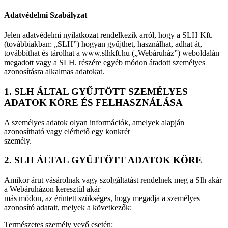
Adatvédelmi Szabályzat
Jelen adatvédelmi nyilatkozat rendelkezik arról, hogy a SLH Kft.
(továbbiakban: „SLH”) hogyan gyűjthet, használhat, adhat át,
továbbíthat és tárolhat a www.slhkft.hu („Webáruház”) weboldalán
megadott vagy a SLH. részére egyéb módon átadott személyes
azonosításra alkalmas adatokat.
1. SLH ÁLTAL GYŰJTÖTT SZEMÉLYES
ADATOK KÖRE ÉS FELHASZNÁLÁSA
A személyes adatok olyan információk, amelyek alapján
azonosítható vagy elérhető egy konkrét
személy.
2. SLH ÁLTAL GYŰJTÖTT ADATOK KÖRE
Amikor árut vásárolnak vagy szolgáltatást rendelnek meg a Slh akár
a Webáruházon keresztül akár
más módon, az érintett szükséges, hogy megadja a személyes
azonosító adatait, melyek a következők:
Természetes személy vevő esetén: