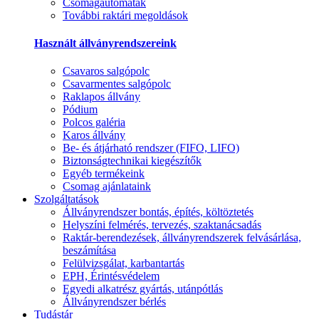
Csomagautomaták
További raktári megoldások
Használt állványrendszereink
Csavaros salgópolc
Csavarmentes salgópolc
Raklapos állvány
Pódium
Polcos galéria
Karos állvány
Be- és átjárható rendszer (FIFO, LIFO)
Biztonságtechnikai kiegészítők
Egyéb termékeink
Csomag ajánlataink
Szolgáltatások
Állványrendszer bontás, építés, költöztetés
Helyszíni felmérés, tervezés, szaktanácsadás
Raktár-berendezések, állványrendszerek felvásárlása,
beszámítása
Felülvizsgálat, karbantartás
EPH, Érintésvédelem
Egyedi alkatrész gyártás, utánpótlás
Állványrendszer bérlés
Tudástár