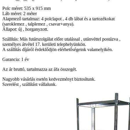
Polc méret: 535 x 915 mm
Láb méret: 2 méter
Alapmező tartalmaz: 4 polclapot , 4 db lábat és a tartozékokat
(saroklemez , talplemez , csavar+anya).
Állapot: új , horganyzott.
Szállítás: Más futárszolgálat előre utalással , utánvéttel postázva ,
személyes átvétel 17. kerületi telephelyünkön.
A szállítás díjáról érdeklődjön elérhetőségeink valamelyikén.
Garancia: 1 év
Az ár bruttó, tartalmazza az áfa összegét.
Nagyobb vásárlás esetén kedvezményt biztosítunk.
Szerelést , szállítást vállalunk.