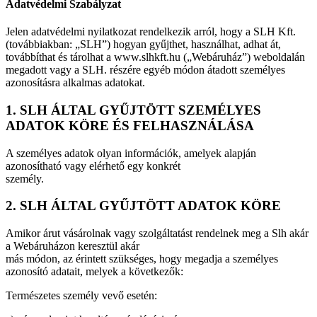
Adatvédelmi Szabályzat
Jelen adatvédelmi nyilatkozat rendelkezik arról, hogy a SLH Kft.
(továbbiakban: „SLH”) hogyan gyűjthet, használhat, adhat át,
továbbíthat és tárolhat a www.slhkft.hu („Webáruház”) weboldalán
megadott vagy a SLH. részére egyéb módon átadott személyes
azonosításra alkalmas adatokat.
1. SLH ÁLTAL GYŰJTÖTT SZEMÉLYES
ADATOK KÖRE ÉS FELHASZNÁLÁSA
A személyes adatok olyan információk, amelyek alapján
azonosítható vagy elérhető egy konkrét
személy.
2. SLH ÁLTAL GYŰJTÖTT ADATOK KÖRE
Amikor árut vásárolnak vagy szolgáltatást rendelnek meg a Slh akár
a Webáruházon keresztül akár
más módon, az érintett szükséges, hogy megadja a személyes
azonosító adatait, melyek a következők:
Természetes személy vevő esetén: