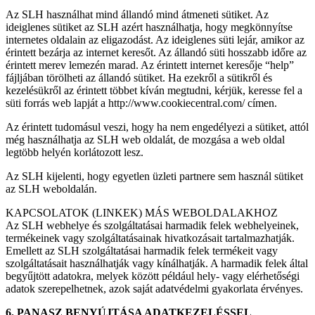
Az SLH használhat mind állandó mind átmeneti sütiket. Az
ideiglenes sütiket az SLH azért használhatja, hogy megkönnyítse
internetes oldalain az eligazodást. Az ideiglenes süti lejár, amikor az
érintett bezárja az internet keresőt. Az állandó süti hosszabb időre az
érintett merev lemezén marad. Az érintett internet keresője “help”
fájljában törölheti az állandó sütiket. Ha ezekről a sütikről és
kezelésükről az érintett többet kíván megtudni, kérjük, keresse fel a
süti forrás web lapját a http://www.cookiecentral.com/ címen.
Az érintett tudomásul veszi, hogy ha nem engedélyezi a sütiket, attól
még használhatja az SLH web oldalát, de mozgása a web oldal
legtöbb helyén korlátozott lesz.
Az SLH kijelenti, hogy egyetlen üzleti partnere sem használ sütiket
az SLH weboldalán.
KAPCSOLATOK (LINKEK) MÁS WEBOLDALAKHOZ
Az SLH webhelye és szolgáltatásai harmadik felek webhelyeinek,
termékeinek vagy szolgáltatásainak hivatkozásait tartalmazhatják.
Emellett az SLH szolgáltatásai harmadik felek termékeit vagy
szolgáltatásait használhatják vagy kínálhatják. A harmadik felek által
begyűjtött adatokra, melyek között például hely- vagy elérhetőségi
adatok szerepelhetnek, azok saját adatvédelmi gyakorlata érvényes.
6. PANASZ BENYÚJTÁSA ADATKEZELÉSSEL