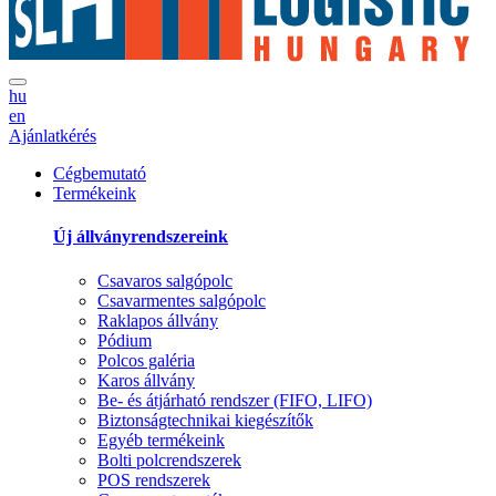
hu
en
Ajánlatkérés
Cégbemutató
Termékeink
Új állványrendszereink
Csavaros salgópolc
Csavarmentes salgópolc
Raklapos állvány
Pódium
Polcos galéria
Karos állvány
Be- és átjárható rendszer (FIFO, LIFO)
Biztonságtechnikai kiegészítők
Egyéb termékeink
Bolti polcrendszerek
POS rendszerek