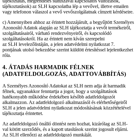
tájékoztatás, megrendelés státuszával kapcsolatos változások,
tájékoztatások) az SLH kapcsolatba lép a vevővel, illetve emailen
vagy telefonon válaszol a vevő vevőszolgálatnak címzett kérdéseire.
c) Amennyiben ahhoz az érintett hozzájárult, a begyűjtött Személyes
Azonosító Adatok alapján az SLH tájékoztatja a vevőt termékeiről,
szolgáltatásairól, várható rendezvényeiről, és kapcsolódó
szolgáltatásokról. Ha az érintett nem kíván szerepelni
az SLH levelezőlistáján, a jelen adatvédelmi nyilatkozat 7.
pontjának utolsó bekezdése szerint küldött értesítéssel lejelentkezhet
róla.
4. ÁTADÁS HARMADIK FÉLNEK
(ADATFELDOLGOZÁS, ADATTOVÁBBÍTÁS)
A Személyes Azonosító Adatokat az SLH nem adja át harmadik
félnek, ugyanakkor fenntartja a jogot, hogy a szolgáltatások
hatékonyabb működése érdekében később adatfeldolgozót
alkalmazzon. Az adatfeldolgozó alkalmazásól és elérhetőségeiről
SLH a jelen adatvédelmi nyilatkozat módosításának közzétételével
tájékoztatja érintettet.
Az adatfeldolgozó önálló döntést nem hozhat, kizárólag az SLH-
val kötött szerződés, és a kapott utasítások szerint jogosult eljárni.
Az SLH ellenőrzi az adatfeldolgozó munkáját.