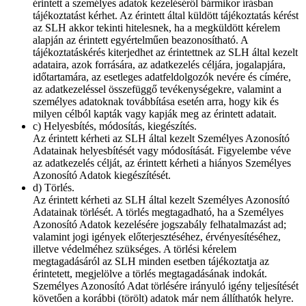
érintett a személyes adatok kezeléséről bármikor írásban
tájékoztatást kérhet. Az érintett által küldött tájékoztatás kérést
az SLH akkor tekinti hitelesnek, ha a megküldött kérelem
alapján az érintett egyértelműen beazonosítható. A
tájékoztatáskérés kiterjedhet az érintettnek az SLH által kezelt
adataira, azok forrására, az adatkezelés céljára, jogalapjára,
időtartamára, az esetleges adatfeldolgozók nevére és címére,
az adatkezeléssel összefüggő tevékenységekre, valamint a
személyes adatoknak továbbítása esetén arra, hogy kik és
milyen célból kapták vagy kapják meg az érintett adatait.
c) Helyesbítés, módosítás, kiegészítés.
Az érintett kérheti az SLH által kezelt Személyes Azonosító
Adatainak helyesbítését vagy módosítását. Figyelembe véve
az adatkezelés célját, az érintett kérheti a hiányos Személyes
Azonosító Adatok kiegészítését.
d) Törlés.
Az érintett kérheti az SLH által kezelt Személyes Azonosító
Adatainak törlését. A törlés megtagadható, ha a Személyes
Azonosító Adatok kezelésére jogszabály felhatalmazást ad;
valamint jogi igények előterjesztéséhez, érvényesítéséhez,
illetve védelméhez szükséges. A törlési kérelem
megtagadásáról az SLH minden esetben tájékoztatja az
érintetett, megjelölve a törlés megtagadásának indokát.
Személyes Azonosító Adat törlésére irányuló igény teljesítését
követően a korábbi (törölt) adatok már nem állíthatók helyre.