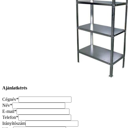
Ajánlatkérés
Cégnév*
Név*
E-mail*
Telefon*
Irányítószám