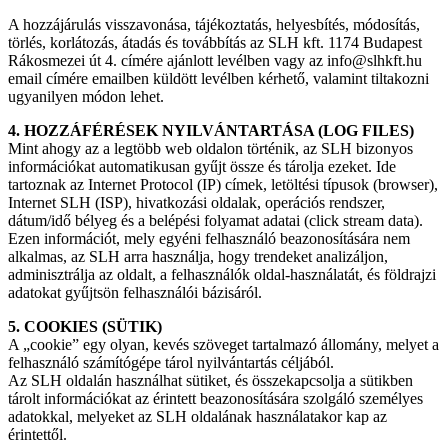
A hozzájárulás visszavonása, tájékoztatás, helyesbítés, módosítás,
törlés, korlátozás, átadás és továbbítás az SLH kft. 1174 Budapest
Rákosmezei út 4. címére ajánlott levélben vagy az info@slhkft.hu
email címére emailben küldött levélben kérhető, valamint tiltakozni
ugyanilyen módon lehet.
4. HOZZÁFÉRÉSEK NYILVÁNTARTÁSA (LOG FILES)
Mint ahogy az a legtöbb web oldalon történik, az SLH bizonyos
információkat automatikusan gyűjt össze és tárolja ezeket. Ide
tartoznak az Internet Protocol (IP) címek, letöltési típusok (browser),
Internet SLH (ISP), hivatkozási oldalak, operációs rendszer,
dátum/idő bélyeg és a belépési folyamat adatai (click stream data).
Ezen információt, mely egyéni felhasználó beazonosítására nem
alkalmas, az SLH arra használja, hogy trendeket analizáljon,
adminisztrálja az oldalt, a felhasználók oldal-használatát, és földrajzi
adatokat gyűjtsön felhasználói bázisáról.
5. COOKIES (SÜTIK)
A „cookie” egy olyan, kevés szöveget tartalmazó állomány, melyet a
felhasználó számítógépe tárol nyilvántartás céljából.
Az SLH oldalán használhat sütiket, és összekapcsolja a sütikben
tárolt információkat az érintett beazonosítására szolgáló személyes
adatokkal, melyeket az SLH oldalának használatakor kap az
érintettől.