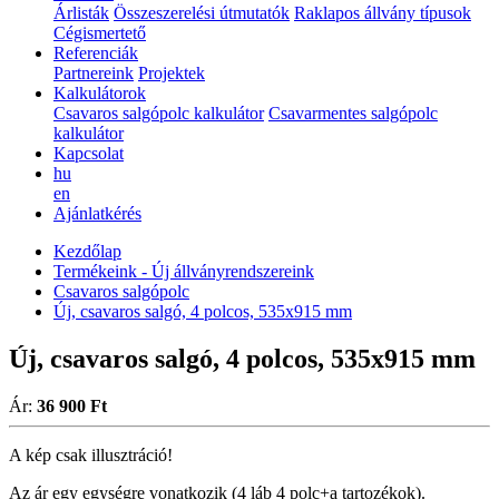
Árlisták
Összeszerelési útmutatók
Raklapos állvány típusok
Cégismertető
Referenciák
Partnereink
Projektek
Kalkulátorok
Csavaros salgópolc kalkulátor
Csavarmentes salgópolc
kalkulátor
Kapcsolat
hu
en
Ajánlatkérés
Kezdőlap
Termékeink - Új állványrendszereink
Csavaros salgópolc
Új, csavaros salgó, 4 polcos, 535x915 mm
Új, csavaros salgó, 4 polcos, 535x915 mm
Ár:
36 900 Ft
A kép csak illusztráció!
Az ár egy egységre vonatkozik (4 láb 4 polc+a tartozékok).