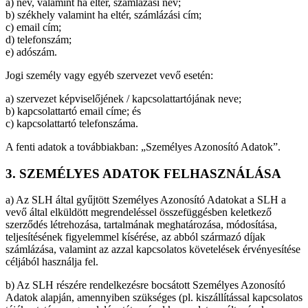
a) név, valamint ha eltér, számlázási név;
b) székhely valamint ha eltér, számlázási cím;
c) email cím;
d) telefonszám;
e) adószám.
Jogi személy vagy egyéb szervezet vevő esetén:
a) szervezet képviselőjének / kapcsolattartójának neve;
b) kapcsolattartó email címe; és
c) kapcsolattartó telefonszáma.
A fenti adatok a továbbiakban: „Személyes Azonosító Adatok”.
3. SZEMÉLYES ADATOK FELHASZNÁLÁSA
a) Az SLH által gyűjtött Személyes Azonosító Adatokat a SLH a
vevő által elküldött megrendeléssel összefüggésben keletkező
szerződés létrehozása, tartalmának meghatározása, módosítása,
teljesítésének figyelemmel kísérése, az abból származó díjak
számlázása, valamint az azzal kapcsolatos követelések érvényesítése
céljából használja fel.
b) Az SLH részére rendelkezésre bocsátott Személyes Azonosító
Adatok alapján, amennyiben szükséges (pl. kiszállítással kapcsolatos