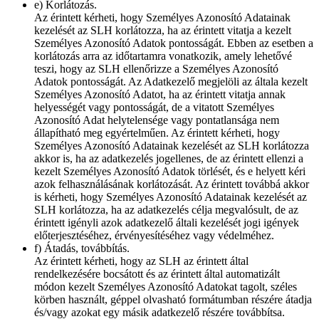
e) Korlátozás.
Az érintett kérheti, hogy Személyes Azonosító Adatainak
kezelését az SLH korlátozza, ha az érintett vitatja a kezelt
Személyes Azonosító Adatok pontosságát. Ebben az esetben a
korlátozás arra az időtartamra vonatkozik, amely lehetővé
teszi, hogy az SLH ellenőrizze a Személyes Azonosító
Adatok pontosságát. Az Adatkezelő megjelöli az általa kezelt
Személyes Azonosító Adatot, ha az érintett vitatja annak
helyességét vagy pontosságát, de a vitatott Személyes
Azonosító Adat helytelensége vagy pontatlansága nem
állapítható meg egyértelműen. Az érintett kérheti, hogy
Személyes Azonosító Adatainak kezelését az SLH korlátozza
akkor is, ha az adatkezelés jogellenes, de az érintett ellenzi a
kezelt Személyes Azonosító Adatok törlését, és e helyett kéri
azok felhasználásának korlátozását. Az érintett továbbá akkor
is kérheti, hogy Személyes Azonosító Adatainak kezelését az
SLH korlátozza, ha az adatkezelés célja megvalósult, de az
érintett igényli azok adatkezelő általi kezelését jogi igények
előterjesztéséhez, érvényesítéséhez vagy védelméhez.
f) Átadás, továbbítás.
Az érintett kérheti, hogy az SLH az érintett által
rendelkezésére bocsátott és az érintett által automatizált
módon kezelt Személyes Azonosító Adatokat tagolt, széles
körben használt, géppel olvasható formátumban részére átadja
és/vagy azokat egy másik adatkezelő részére továbbítsa.