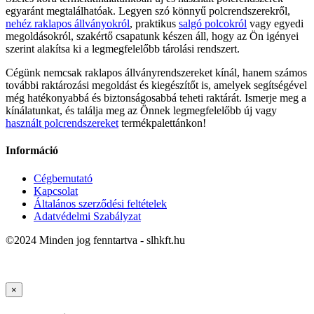
egyaránt megtalálhatóak. Legyen szó könnyű polcrendszerekről,
nehéz raklapos állványokról
, praktikus
salgó polcokról
vagy egyedi
megoldásokról, szakértő csapatunk készen áll, hogy az Ön igényei
szerint alakítsa ki a legmegfelelőbb tárolási rendszert.
Cégünk nemcsak raklapos állványrendszereket kínál, hanem számos
további raktározási megoldást és kiegészítőt is, amelyek segítségével
még hatékonyabbá és biztonságosabbá teheti raktárát. Ismerje meg a
kínálatunkat, és találja meg az Önnek legmegfelelőbb új vagy
használt polcrendszereket
termékpalettánkon!
Információ
Cégbemutató
Kapcsolat
Általános szerződési feltételek
Adatvédelmi Szabályzat
©2024 Minden jog fenntartva - slhkft.hu
×