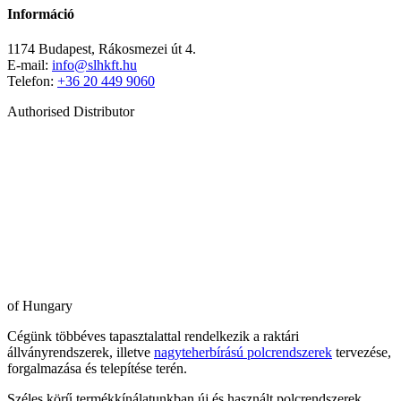
Információ
1174 Budapest, Rákosmezei út 4.
E-mail:
info@slhkft.hu
Telefon:
+36 20 449 9060
Authorised Distributor
of Hungary
Cégünk többéves tapasztalattal rendelkezik a raktári
állványrendszerek, illetve
nagyteherbírású polcrendszerek
tervezése,
forgalmazása és telepítése terén.
Széles körű termékkínálatunkban új és használt polcrendszerek