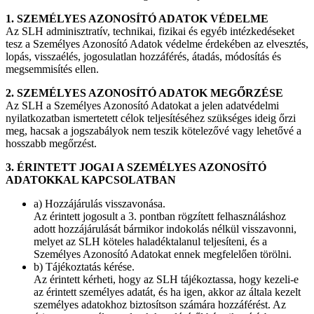
1. SZEMÉLYES AZONOSÍTÓ ADATOK VÉDELME
Az SLH adminisztratív, technikai, fizikai és egyéb intézkedéseket
tesz a Személyes Azonosító Adatok védelme érdekében az elvesztés,
lopás, visszaélés, jogosulatlan hozzáférés, átadás, módosítás és
megsemmisítés ellen.
2. SZEMÉLYES AZONOSÍTÓ ADATOK MEGŐRZÉSE
Az SLH a Személyes Azonosító Adatokat a jelen adatvédelmi
nyilatkozatban ismertetett célok teljesítéséhez szükséges ideig őrzi
meg, hacsak a jogszabályok nem teszik kötelezővé vagy lehetővé a
hosszabb megőrzést.
3. ÉRINTETT JOGAI A SZEMÉLYES AZONOSÍTÓ
ADATOKKAL KAPCSOLATBAN
a) Hozzájárulás visszavonása.
Az érintett jogosult a 3. pontban rögzített felhasználáshoz
adott hozzájárulását bármikor indokolás nélkül visszavonni,
melyet az SLH köteles haladéktalanul teljesíteni, és a
Személyes Azonosító Adatokat ennek megfelelően törölni.
b) Tájékoztatás kérése.
Az érintett kérheti, hogy az SLH tájékoztassa, hogy kezeli-e
az érintett személyes adatát, és ha igen, akkor az általa kezelt
személyes adatokhoz biztosítson számára hozzáférést. Az