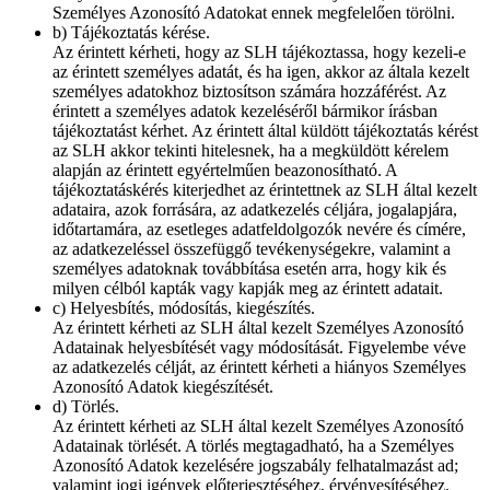
Személyes Azonosító Adatokat ennek megfelelően törölni.
b) Tájékoztatás kérése.
Az érintett kérheti, hogy az SLH tájékoztassa, hogy kezeli-e
az érintett személyes adatát, és ha igen, akkor az általa kezelt
személyes adatokhoz biztosítson számára hozzáférést. Az
érintett a személyes adatok kezeléséről bármikor írásban
tájékoztatást kérhet. Az érintett által küldött tájékoztatás kérést
az SLH akkor tekinti hitelesnek, ha a megküldött kérelem
alapján az érintett egyértelműen beazonosítható. A
tájékoztatáskérés kiterjedhet az érintettnek az SLH által kezelt
adataira, azok forrására, az adatkezelés céljára, jogalapjára,
időtartamára, az esetleges adatfeldolgozók nevére és címére,
az adatkezeléssel összefüggő tevékenységekre, valamint a
személyes adatoknak továbbítása esetén arra, hogy kik és
milyen célból kapták vagy kapják meg az érintett adatait.
c) Helyesbítés, módosítás, kiegészítés.
Az érintett kérheti az SLH által kezelt Személyes Azonosító
Adatainak helyesbítését vagy módosítását. Figyelembe véve
az adatkezelés célját, az érintett kérheti a hiányos Személyes
Azonosító Adatok kiegészítését.
d) Törlés.
Az érintett kérheti az SLH által kezelt Személyes Azonosító
Adatainak törlését. A törlés megtagadható, ha a Személyes
Azonosító Adatok kezelésére jogszabály felhatalmazást ad;
valamint jogi igények előterjesztéséhez, érvényesítéséhez,