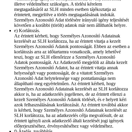
illetve védelméhez szükséges. A törlési kérelem
megtagadásáról az SLH minden esetben tájékoztatja az
érintetett, megjelölve a törlés megtagadásának indokát.
Személyes Azonosító Adat törlésére irányuló igény teljesítését
követően a korábbi (törölt) adatok már nem állíthatók helyre.
e) Korlátozás.
Az érintett kérheti, hogy Személyes Azonosító Adatainak
kezelését az SLH korlátozza, ha az érintett vitatja a kezelt
Személyes Azonosító Adatok pontosságát. Ebben az esetben a
korlátozás arra az időtartamra vonatkozik, amely lehetővé
teszi, hogy az SLH ellenőrizze a Személyes Azonosító
Adatok pontosságát. Az Adatkezelő megjelöli az általa kezelt
Személyes Azonosító Adatot, ha az érintett vitatja annak
helyességét vagy pontosságát, de a vitatott Személyes
Azonosító Adat helytelensége vagy pontatlansága nem
állapítható meg egyértelműen. Az érintett kérheti, hogy
Személyes Azonosító Adatainak kezelését az SLH korlátozza
akkor is, ha az adatkezelés jogellenes, de az érintett ellenzi a
kezelt Személyes Azonosító Adatok törlését, és e helyett kéri
azok felhasználásának korlátozását. Az érintett továbbá akkor
is kérheti, hogy Személyes Azonosító Adatainak kezelését az
SLH korlátozza, ha az adatkezelés célja megvalósult, de az
érintett igényli azok adatkezelő általi kezelését jogi igények
előterjesztéséhez, érvényesítéséhez vagy védelméhez.
f) Átadás, továbbítás.