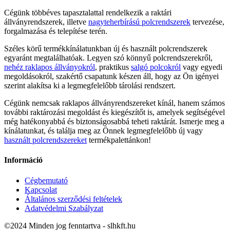
Cégünk többéves tapasztalattal rendelkezik a raktári
állványrendszerek, illetve
nagyteherbírású polcrendszerek
tervezése,
forgalmazása és telepítése terén.
Széles körű termékkínálatunkban új és használt polcrendszerek
egyaránt megtalálhatóak. Legyen szó könnyű polcrendszerekről,
nehéz raklapos állványokról
, praktikus
salgó polcokról
vagy egyedi
megoldásokról, szakértő csapatunk készen áll, hogy az Ön igényei
szerint alakítsa ki a legmegfelelőbb tárolási rendszert.
Cégünk nemcsak raklapos állványrendszereket kínál, hanem számos
további raktározási megoldást és kiegészítőt is, amelyek segítségével
még hatékonyabbá és biztonságosabbá teheti raktárát. Ismerje meg a
kínálatunkat, és találja meg az Önnek legmegfelelőbb új vagy
használt polcrendszereket
termékpalettánkon!
Információ
Cégbemutató
Kapcsolat
Általános szerződési feltételek
Adatvédelmi Szabályzat
©2024 Minden jog fenntartva - slhkft.hu