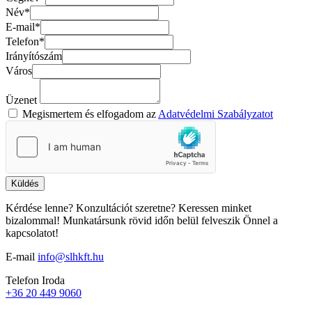
Név*
E-mail*
Telefon*
Irányítószám
Város
Üzenet
Megismertem és elfogadom az
Adatvédelmi Szabályzatot
Küldés
Kérdése lenne? Konzultációt szeretne? Keressen minket
bizalommal! Munkatársunk rövid időn belül felveszik Önnel a
kapcsolatot!
E-mail
info@slhkft.hu
Telefon
Iroda
+36 20 449 9060