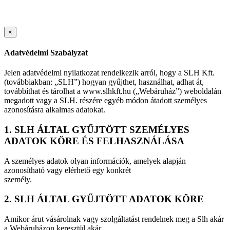
×
Adatvédelmi Szabályzat
Jelen adatvédelmi nyilatkozat rendelkezik arról, hogy a SLH Kft.
(továbbiakban: „SLH”) hogyan gyűjthet, használhat, adhat át,
továbbíthat és tárolhat a www.slhkft.hu („Webáruház”) weboldalán
megadott vagy a SLH. részére egyéb módon átadott személyes
azonosításra alkalmas adatokat.
1. SLH ÁLTAL GYŰJTÖTT SZEMÉLYES
ADATOK KÖRE ÉS FELHASZNÁLÁSA
A személyes adatok olyan információk, amelyek alapján
azonosítható vagy elérhető egy konkrét
személy.
2. SLH ÁLTAL GYŰJTÖTT ADATOK KÖRE
Amikor árut vásárolnak vagy szolgáltatást rendelnek meg a Slh akár
a Webáruházon keresztül akár