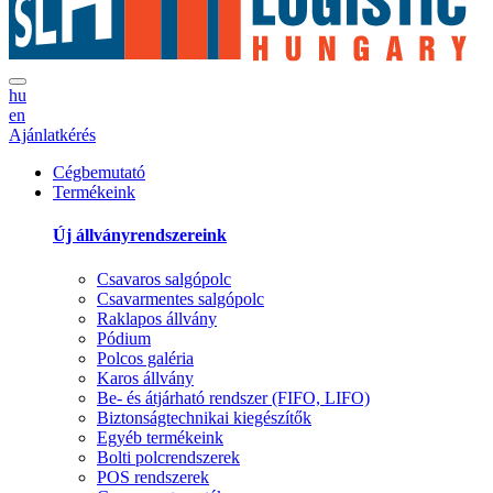
hu
en
Ajánlatkérés
Cégbemutató
Termékeink
Új állványrendszereink
Csavaros salgópolc
Csavarmentes salgópolc
Raklapos állvány
Pódium
Polcos galéria
Karos állvány
Be- és átjárható rendszer (FIFO, LIFO)
Biztonságtechnikai kiegészítők
Egyéb termékeink
Bolti polcrendszerek
POS rendszerek