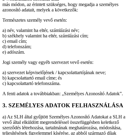
más módon, az érintett szükséges, hogy megadja a személyes
azonosító adatait, melyek a következők:
Természetes személy vevő esetén:
a) név, valamint ha eltér, számlázási név;
b) székhely valamint ha eltér, számlázási cím;
c) email cím;
d) telefonszám;
e) adószám.
Jogi személy vagy egyéb szervezet vevő esetén:
a) szervezet képviselőjének / kapcsolattartójának neve;
b) kapcsolattartó email címe; és
c) kapcsolattartó telefonszáma.
A fenti adatok a továbbiakban: „Személyes Azonosító Adatok”.
3. SZEMÉLYES ADATOK FELHASZNÁLÁSA
a) Az SLH által gyűjtött Személyes Azonosító Adatokat a SLH a
vevő által elküldött megrendeléssel összefüggésben keletkező
szerződés létrehozása, tartalmának meghatározása, módosítása,
teljesítésének figyelemmel kísérése, az abból származó díjak