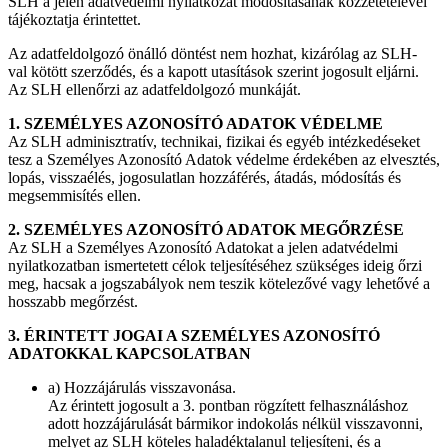
SLH a jelen adatvédelmi nyilatkozat módosításának közzétételével
tájékoztatja érintettet.
Az adatfeldolgozó önálló döntést nem hozhat, kizárólag az SLH-
val kötött szerződés, és a kapott utasítások szerint jogosult eljárni.
Az SLH ellenőrzi az adatfeldolgozó munkáját.
1. SZEMÉLYES AZONOSÍTÓ ADATOK VÉDELME
Az SLH adminisztratív, technikai, fizikai és egyéb intézkedéseket
tesz a Személyes Azonosító Adatok védelme érdekében az elvesztés,
lopás, visszaélés, jogosulatlan hozzáférés, átadás, módosítás és
megsemmisítés ellen.
2. SZEMÉLYES AZONOSÍTÓ ADATOK MEGŐRZÉSE
Az SLH a Személyes Azonosító Adatokat a jelen adatvédelmi
nyilatkozatban ismertetett célok teljesítéséhez szükséges ideig őrzi
meg, hacsak a jogszabályok nem teszik kötelezővé vagy lehetővé a
hosszabb megőrzést.
3. ÉRINTETT JOGAI A SZEMÉLYES AZONOSÍTÓ
ADATOKKAL KAPCSOLATBAN
a) Hozzájárulás visszavonása.
Az érintett jogosult a 3. pontban rögzített felhasználáshoz
adott hozzájárulását bármikor indokolás nélkül visszavonni,
melyet az SLH köteles haladéktalanul teljesíteni, és a