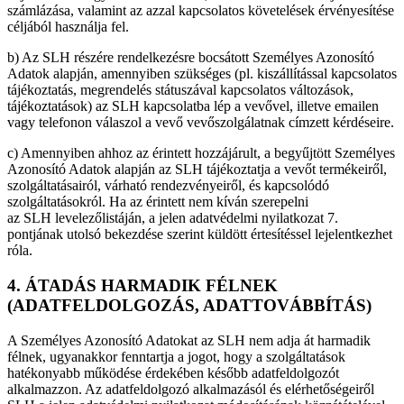
számlázása, valamint az azzal kapcsolatos követelések érvényesítése
céljából használja fel.
b) Az SLH részére rendelkezésre bocsátott Személyes Azonosító
Adatok alapján, amennyiben szükséges (pl. kiszállítással kapcsolatos
tájékoztatás, megrendelés státuszával kapcsolatos változások,
tájékoztatások) az SLH kapcsolatba lép a vevővel, illetve emailen
vagy telefonon válaszol a vevő vevőszolgálatnak címzett kérdéseire.
c) Amennyiben ahhoz az érintett hozzájárult, a begyűjtött Személyes
Azonosító Adatok alapján az SLH tájékoztatja a vevőt termékeiről,
szolgáltatásairól, várható rendezvényeiről, és kapcsolódó
szolgáltatásokról. Ha az érintett nem kíván szerepelni
az SLH levelezőlistáján, a jelen adatvédelmi nyilatkozat 7.
pontjának utolsó bekezdése szerint küldött értesítéssel lejelentkezhet
róla.
4. ÁTADÁS HARMADIK FÉLNEK
(ADATFELDOLGOZÁS, ADATTOVÁBBÍTÁS)
A Személyes Azonosító Adatokat az SLH nem adja át harmadik
félnek, ugyanakkor fenntartja a jogot, hogy a szolgáltatások
hatékonyabb működése érdekében később adatfeldolgozót
alkalmazzon. Az adatfeldolgozó alkalmazásól és elérhetőségeiről