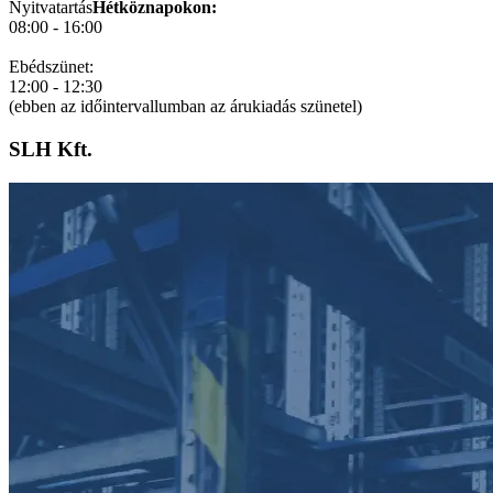
Nyitvatartás
Hétköznapokon:
08:00 - 16:00
Ebédszünet:
12:00 - 12:30
(ebben az időintervallumban az árukiadás szünetel)
SLH Kft.