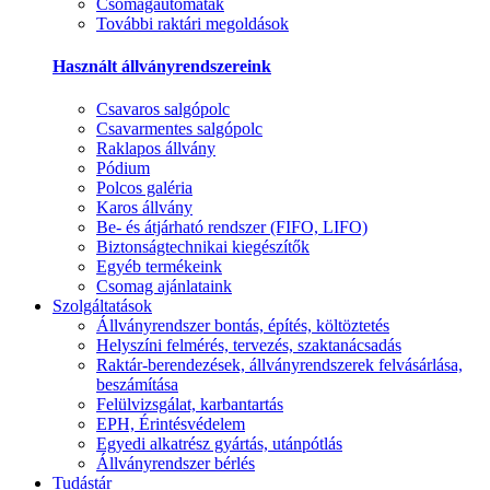
Csomagautomaták
További raktári megoldások
Használt állványrendszereink
Csavaros salgópolc
Csavarmentes salgópolc
Raklapos állvány
Pódium
Polcos galéria
Karos állvány
Be- és átjárható rendszer (FIFO, LIFO)
Biztonságtechnikai kiegészítők
Egyéb termékeink
Csomag ajánlataink
Szolgáltatások
Állványrendszer bontás, építés, költöztetés
Helyszíni felmérés, tervezés, szaktanácsadás
Raktár-berendezések, állványrendszerek felvásárlása,
beszámítása
Felülvizsgálat, karbantartás
EPH, Érintésvédelem
Egyedi alkatrész gyártás, utánpótlás
Állványrendszer bérlés
Tudástár