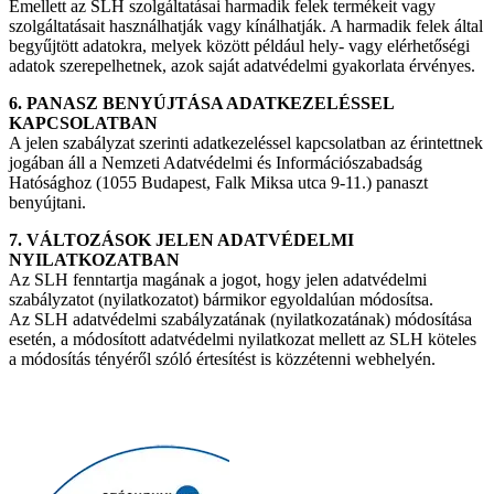
Emellett az SLH szolgáltatásai harmadik felek termékeit vagy
szolgáltatásait használhatják vagy kínálhatják. A harmadik felek által
begyűjtött adatokra, melyek között például hely- vagy elérhetőségi
adatok szerepelhetnek, azok saját adatvédelmi gyakorlata érvényes.
6. PANASZ BENYÚJTÁSA ADATKEZELÉSSEL
KAPCSOLATBAN
A jelen szabályzat szerinti adatkezeléssel kapcsolatban az érintettnek
jogában áll a Nemzeti Adatvédelmi és Információszabadság
Hatósághoz (1055 Budapest, Falk Miksa utca 9-11.) panaszt
benyújtani.
7. VÁLTOZÁSOK JELEN ADATVÉDELMI
NYILATKOZATBAN
Az SLH fenntartja magának a jogot, hogy jelen adatvédelmi
szabályzatot (nyilatkozatot) bármikor egyoldalúan módosítsa.
Az SLH adatvédelmi szabályzatának (nyilatkozatának) módosítása
esetén, a módosított adatvédelmi nyilatkozat mellett az SLH köteles
a módosítás tényéről szóló értesítést is közzétenni webhelyén.