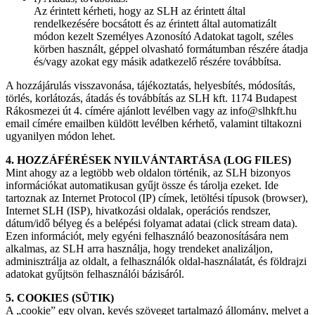
Az érintett kérheti, hogy az SLH az érintett által
rendelkezésére bocsátott és az érintett által automatizált
módon kezelt Személyes Azonosító Adatokat tagolt, széles
körben használt, géppel olvasható formátumban részére átadja
és/vagy azokat egy másik adatkezelő részére továbbítsa.
A hozzájárulás visszavonása, tájékoztatás, helyesbítés, módosítás,
törlés, korlátozás, átadás és továbbítás az SLH kft. 1174 Budapest
Rákosmezei út 4. címére ajánlott levélben vagy az info@slhkft.hu
email címére emailben küldött levélben kérhető, valamint tiltakozni
ugyanilyen módon lehet.
4. HOZZÁFÉRÉSEK NYILVÁNTARTÁSA (LOG FILES)
Mint ahogy az a legtöbb web oldalon történik, az SLH bizonyos
információkat automatikusan gyűjt össze és tárolja ezeket. Ide
tartoznak az Internet Protocol (IP) címek, letöltési típusok (browser),
Internet SLH (ISP), hivatkozási oldalak, operációs rendszer,
dátum/idő bélyeg és a belépési folyamat adatai (click stream data).
Ezen információt, mely egyéni felhasználó beazonosítására nem
alkalmas, az SLH arra használja, hogy trendeket analizáljon,
adminisztrálja az oldalt, a felhasználók oldal-használatát, és földrajzi
adatokat gyűjtsön felhasználói bázisáról.
5. COOKIES (SÜTIK)
A „cookie” egy olyan, kevés szöveget tartalmazó állomány, melyet a