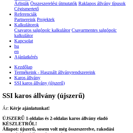
Árlisták
Összeszerelési útmutatók
Raklapos állvány típusok
Cégismertető
Referenciák
Partnereink
Projektek
Kalkulátorok
Csavaros salgópolc kalkulátor
Csavarmentes salgópolc
kalkulátor
Kapcsolat
hu
en
Ajánlatkérés
Kezdőlap
Termékeink - Használt állványrendszereink
Karos állvány
SSI karos állvány (újszerű)
SSI karos állvány (újszerű)
Ár:
Kérje ajánlatunkat!
ÚJSZERŰ 1-oldalas és 2-oldalas karos állvány eladó
KÉSZLETRŐL!
Állapot: újszerű, sosem volt még összeszerelve, rakodási