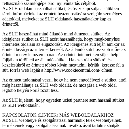
felhasználó számítógépe tárol nyilvántartás céljából.
Az SLH oldalán használhat sütiket, és összekapcsolja a sütikben
tárolt információkat az érintett beazonosítására szolgáló személyes
adatokkal, melyeket az SLH oldalának használatakor kap az
érintettől.
Az SLH használhat mind állandó mind átmeneti sütiket. Az
ideiglenes sütiket az SLH azért használhatja, hogy megkönnyítse
internetes oldalain az eligazodást. Az ideiglenes süti lejár, amikor az
érintett bezárja az internet keresőt. Az állandó süti hosszabb időre az
érintett merev lemezén marad. Az érintett internet keresője “help”
fájljában törölheti az állandó sütiket. Ha ezekről a sütikről és
kezelésükről az érintett többet kíván megtudni, kérjük, keresse fel a
süti forrás web lapját a http://www.cookiecentral.com/ címen.
Az érintett tudomásul veszi, hogy ha nem engedélyezi a sütiket, attól
még használhatja az SLH web oldalát, de mozgása a web oldal
legtöbb helyén korlátozott lesz.
Az SLH kijelenti, hogy egyetlen üzleti partnere sem használ sütiket
az SLH weboldalán.
KAPCSOLATOK (LINKEK) MÁS WEBOLDALAKHOZ
Az SLH webhelye és szolgáltatásai harmadik felek webhelyeinek,
termékeinek vagy szolgáltatásainak hivatkozásait tartalmazhatják.